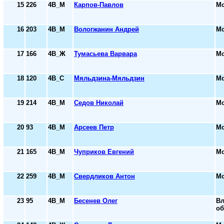
15
226
4В_М
Карпов-Павлов
Мо
16
203
4В_М
Вологжанин Андрей
Мо
17
166
4В_Ж
Тумасьева Варвара
Мо
18
120
4В_С
Мяльдзина-Мяльдзин
Мо
19
214
4В_М
Седов Николай
Мо
20
93
4В_М
Арсеев Петр
Мо
21
165
4В_М
Чуприков Евгений
Мо
22
259
4В_М
Свердликов Антон
Мо
23
95
4В_М
Бесенев Олег
Вл
об