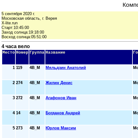
Комп
5 сентября 2020 г.
Московская область, г. Верея
X-lite.run
Старт:10:45:00
Заход солнца:19:18:00
Восход солнца:05:51:00
4 часа вело
Место
Номер
Группа
Название
Го
1
119
4В_М
Мяльдзин Анатолий
Мо
2
274
4В_М
Жилин Денис
Мо
3
272
4В_М
Агафонов Иван
Мо
4
14
4В_М
Богданов Андрей
Мо
5
273
4В_М
Юрлов Максим
Мо