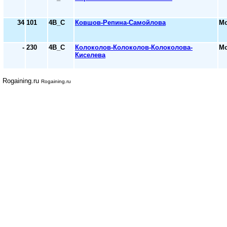
34
101
4В_С
Ковшов-Репина-Самойлова
Мо
-
230
4В_С
Колоколов-Колоколов-Колоколова-
Мо
Киселева
Rogaining.ru
Rogaining.ru