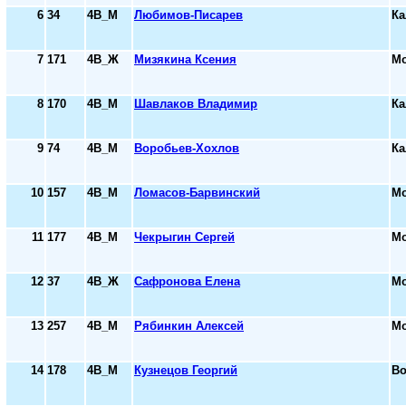
6
34
4В_М
Любимов-Писарев
Ка
7
171
4В_Ж
Мизякина Ксения
Мо
8
170
4В_М
Шавлаков Владимир
Ка
9
74
4В_М
Воробьев-Хохлов
Ка
10
157
4В_М
Ломасов-Барвинский
Мо
11
177
4В_М
Чекрыгин Сергей
Мо
12
37
4В_Ж
Сафронова Елена
Мо
13
257
4В_М
Рябинкин Алексей
Мо
14
178
4В_М
Кузнецов Георгий
Во