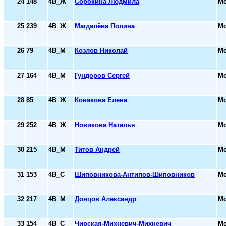
24
148
4В_Ж
Сорокина Людмила
Мо
25
239
4В_Ж
Магдалёва Полина
Мо
26
79
4В_М
Козлов Николай
Мо
27
164
4В_М
Гундоров Сергей
Мо
28
85
4В_Ж
Конакова Елена
Мо
29
252
4В_Ж
Новикова Наталья
Мо
30
215
4В_М
Титов Андрей
Мо
31
153
4В_С
Шиповникова-Антипов-Шиповников
Мо
32
217
4В_М
Донцов Александр
Мо
33
154
4В_С
Чирская-Михневич-Михневич
Мо