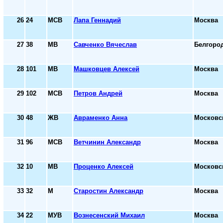
26
24
МСВ
Лапа Геннадий
Москва
27
38
МВ
Савченко Вячеслав
Белгоро
28
101
МВ
Машковцев Алексей
Москва
29
102
МСВ
Петров Андрей
Москва
30
48
ЖВ
Авраменко Анна
Московс
31
96
МСВ
Ветчинин Александр
Москва
32
10
МВ
Проценко Алексей
Московс
33
32
М
Старостин Александр
Москва
34
22
МУВ
Вознесенский Михаил
Москва