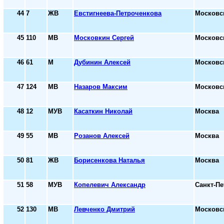
44
7
ЖВ
Евстигнеева-Петроченкова
Московс
45
110
МВ
Московкин Сергей
Московс
46
61
М
Дубинин Алексей
Московс
47
124
МВ
Назаров Максим
Московс
48
12
МУВ
Касаткин Николай
Москва
49
55
МВ
Розанов Алексей
Москва
50
81
ЖВ
Борисенкова Наталья
Москва
51
58
МУВ
Копелевич Александр
Санкт-Пе
52
130
МВ
Левченко Дмитрий
Московс