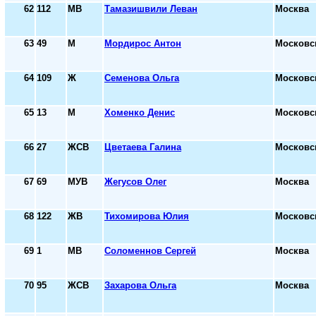
62
112
МВ
Тамазишвили Леван
Москва
63
49
М
Мордирос Антон
Московс
64
109
Ж
Семенова Ольга
Московс
65
13
М
Хоменко Денис
Московс
66
27
ЖСВ
Цветаева Галина
Московс
67
69
МУВ
Жегусов Олег
Москва
68
122
ЖВ
Тихомирова Юлия
Московс
69
1
МВ
Соломеннов Сергей
Москва
70
95
ЖСВ
Захарова Ольга
Москва