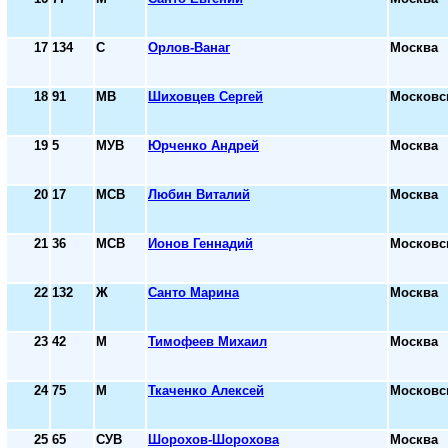
17
134
С
Орлов-Ванаг
Москва
18
91
МВ
Шиховцев Сергей
Московс
19
5
МУВ
Юрченко Андрей
Москва
20
17
МСВ
Любин Виталий
Москва
21
36
МСВ
Ионов Геннадий
Московс
22
132
Ж
Санто Марина
Москва
23
42
М
Тимофеев Михаил
Москва
24
75
М
Ткаченко Алексей
Московс
25
65
СУВ
Шорохов-Шорохова
Москва