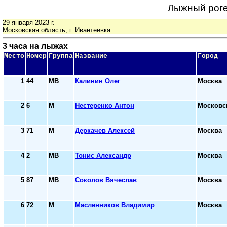
Лыжный роге
29 января 2023 г.
Московская область, г. Ивантеевка
3 часа на лыжах
Место
Номер
Группа
Название
Город
1
44
МВ
Калинин Олег
Москва
2
6
М
Нестеренко Антон
Московс
3
71
М
Деркачев Алексей
Москва
4
2
МВ
Тонис Александр
Москва
5
87
МВ
Соколов Вячеслав
Москва
6
72
М
Масленников Владимир
Москва