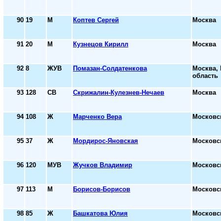
90
19
М
Коптев Сергей
Москва
91
20
М
Кузнецов Кирилл
Москва
92
8
ЖУВ
Помазан-Солдатенкова
Москва,
область
93
128
СВ
Скрижалин-Кулезнев-Нечаев
Москва
94
108
Ж
Марченко Вера
Московс
95
37
Ж
Мордирос-Яновская
Московс
96
120
МУВ
Жучков Владимир
Московс
97
113
М
Борисов-Борисов
Московс
98
85
Ж
Башкатова Юлия
Московс