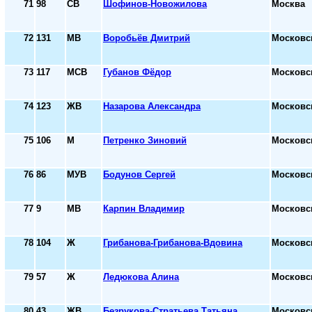
71
98
СВ
Шофинов-Новожилова
Москва
72
131
МВ
Воробьёв Дмитрий
Московс
73
117
МСВ
Губанов Фёдор
Московс
74
123
ЖВ
Назарова Александра
Московс
75
106
М
Петренко Зиновий
Московс
76
86
МУВ
Бодунов Сергей
Московс
77
9
МВ
Карпин Владимир
Московс
78
104
Ж
Грибанова-Грибанова-Вдовина
Московс
79
57
Ж
Ледюкова Алина
Московс
80
43
ЖВ
Безрукова-Стратьева Татьяна
Московс