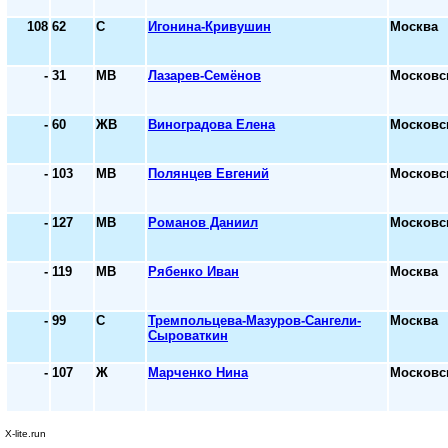
108
62
С
Игонина-Кривушин
Москва
-
31
МВ
Лазарев-Семёнов
Московс
-
60
ЖВ
Виноградова Елена
Московс
-
103
МВ
Полянцев Евгений
Московс
-
127
МВ
Романов Даниил
Московс
-
119
МВ
Рябенко Иван
Москва
-
99
С
Тремпольцева-Мазуров-Сангели-
Москва
Сыроваткин
-
107
Ж
Марченко Нина
Московс
X-lite.run