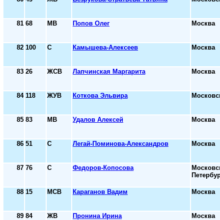
81
68
МВ
Попов Олег
Москва
82
100
С
Камышева-Алексеев
Москва
83
26
ЖСВ
Лапчинская Маргарита
Москва
84
118
ЖУВ
Коткова Эльвира
Московс
85
83
МВ
Удалов Алексей
Москва
86
51
С
Легай-Поминова-Александров
Москва
87
76
С
Федоров-Копосова
Московск
Петербур
88
15
МСВ
Караганов Вадим
Москва
89
84
ЖВ
Пронина Ирина
Москва