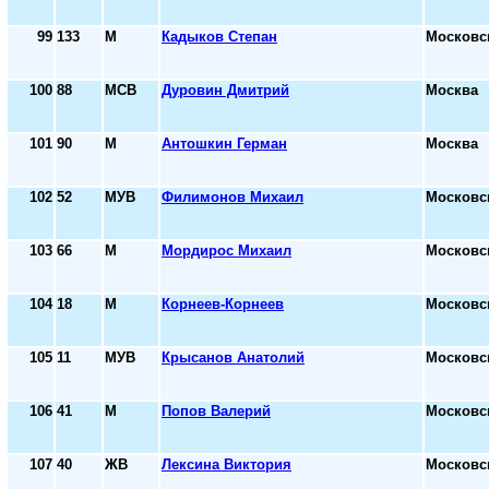
99
133
М
Кадыков Степан
Московс
100
88
МСВ
Дуровин Дмитрий
Москва
101
90
М
Антошкин Герман
Москва
102
52
МУВ
Филимонов Михаил
Московс
103
66
М
Мордирос Михаил
Московс
104
18
М
Корнеев-Корнеев
Московс
105
11
МУВ
Крысанов Анатолий
Московс
106
41
М
Попов Валерий
Московс
107
40
ЖВ
Лексина Виктория
Московс