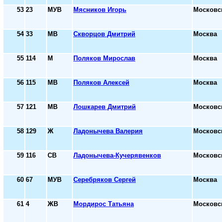
53
23
МУВ
Мясников Игорь
Московс
54
33
МВ
Скворцов Дмитрий
Москва
55
114
М
Поляков Мирослав
Москва
56
115
МВ
Поляков Алексей
Москва
57
121
МВ
Лошкарев Дмитрий
Московс
58
129
Ж
Ладонычева Валерия
Московс
59
116
СВ
Ладонычева-Кучерявенков
Московс
60
67
МУВ
Серебряков Сергей
Москва
61
4
ЖВ
Мордирос Татьяна
Московс