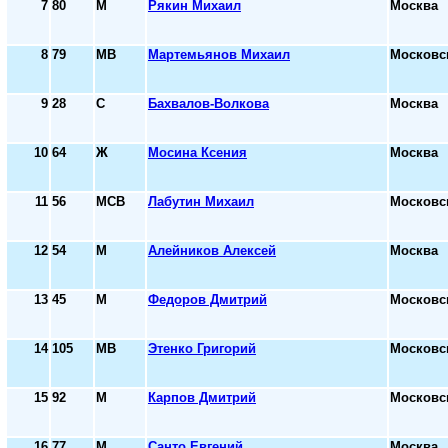
7
80
М
Рякин Михаил
Москва
8
79
МВ
Мартемьянов Михаил
Московс
9
28
С
Бахвалов-Волкова
Москва
10
64
Ж
Мосина Ксения
Москва
11
56
МСВ
Лабутин Михаил
Московс
12
54
М
Алейников Алексей
Москва
13
45
М
Федоров Дмитрий
Московс
14
105
МВ
Этенко Григорий
Московс
15
92
М
Карпов Дмитрий
Московс
16
77
М
Санто Евгений
Москва