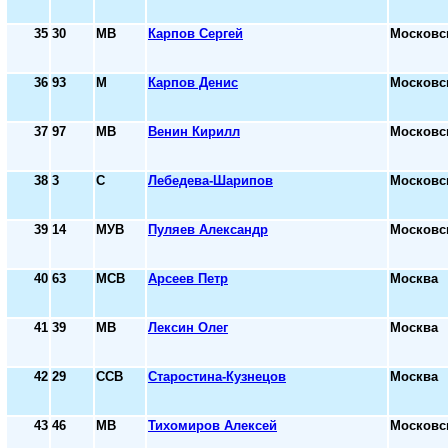
35
30
МВ
Карпов Сергей
Московс
36
93
М
Карпов Денис
Московс
37
97
МВ
Венин Кирилл
Московс
38
3
С
Лебедева-Шарипов
Московс
39
14
МУВ
Пуляев Александр
Московс
40
63
МСВ
Арсеев Петр
Москва
41
39
МВ
Лексин Олег
Москва
42
29
ССВ
Старостина-Кузнецов
Москва
43
46
МВ
Тихомиров Алексей
Московс