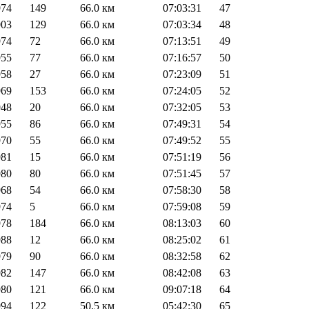
974
149
66.0 км
07:03:31
47
003
129
66.0 км
07:03:34
48
974
72
66.0 км
07:13:51
49
955
77
66.0 км
07:16:57
50
958
27
66.0 км
07:23:09
51
969
153
66.0 км
07:24:05
52
948
20
66.0 км
07:32:05
53
955
86
66.0 км
07:49:31
54
970
55
66.0 км
07:49:52
55
981
15
66.0 км
07:51:19
56
980
80
66.0 км
07:51:45
57
968
54
66.0 км
07:58:30
58
974
5
66.0 км
07:59:08
59
978
184
66.0 км
08:13:03
60
988
12
66.0 км
08:25:02
61
979
90
66.0 км
08:32:58
62
982
147
66.0 км
08:42:08
63
980
121
66.0 км
09:07:18
64
994
122
50.5 км
05:42:30
65