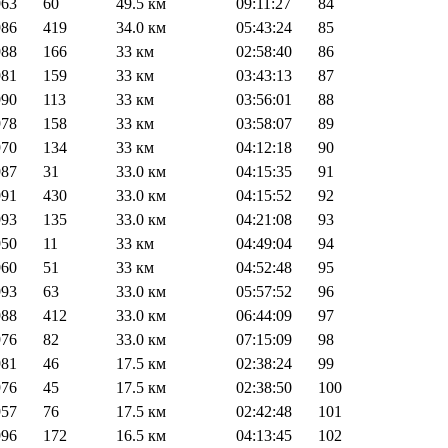
963
60
49.5 км
09:11:27
84
986
419
34.0 км
05:43:24
85
988
166
33 км
02:58:40
86
981
159
33 км
03:43:13
87
990
113
33 км
03:56:01
88
978
158
33 км
03:58:07
89
970
134
33 км
04:12:18
90
987
31
33.0 км
04:15:35
91
991
430
33.0 км
04:15:52
92
993
135
33.0 км
04:21:08
93
950
11
33 км
04:49:04
94
960
51
33 км
04:52:48
95
993
63
33.0 км
05:57:52
96
988
412
33.0 км
06:44:09
97
976
82
33.0 км
07:15:09
98
981
46
17.5 км
02:38:24
99
976
45
17.5 км
02:38:50
100
957
76
17.5 км
02:42:48
101
996
172
16.5 км
04:13:45
102