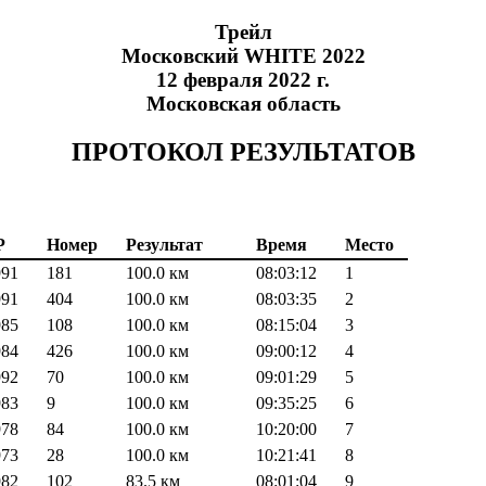
Трейл
Московский WHITE 2022
12 февраля 2022 г.
Московская область
ПРОТОКОЛ РЕЗУЛЬТАТОВ
Р
Номер
Результат
Время
Место
991
181
100.0 км
08:03:12
1
991
404
100.0 км
08:03:35
2
985
108
100.0 км
08:15:04
3
984
426
100.0 км
09:00:12
4
992
70
100.0 км
09:01:29
5
983
9
100.0 км
09:35:25
6
978
84
100.0 км
10:20:00
7
973
28
100.0 км
10:21:41
8
982
102
83.5 км
08:01:04
9