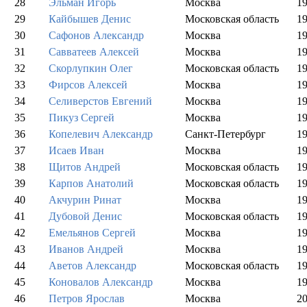
28
Эльман Игорь
Москва
1
29
Кайбышев Денис
Московская область
1
30
Сафонов Александр
Москва
1
31
Савватеев Алексей
Москва
1
32
Скорлупкин Олег
Московская область
1
33
Фирсов Алексей
Москва
1
34
Селиверстов Евгений
Москва
1
35
Пикуз Сергей
Москва
1
36
Копелевич Александр
Санкт-Петербург
1
37
Исаев Иван
Москва
1
38
Щитов Андрей
Московская область
1
39
Карпов Анатолий
Московская область
1
40
Акчурин Ринат
Москва
1
41
Дубовой Денис
Московская область
1
42
Емельянов Сергей
Москва
1
43
Иванов Андрей
Москва
1
44
Аветов Александр
Московская область
1
45
Коновалов Александр
Москва
1
46
Петров Ярослав
Москва
2