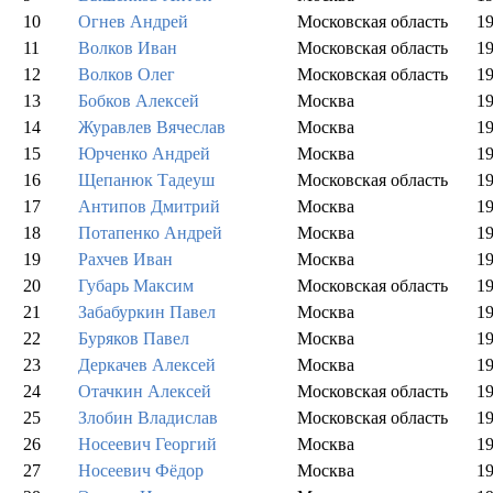
10
Огнев Андрей
Московская область
1
11
Волков Иван
Московская область
1
12
Волков Олег
Московская область
1
13
Бобков Алексей
Москва
1
14
Журавлев Вячеслав
Москва
1
15
Юрченко Андрей
Москва
1
16
Щепанюк Тадеуш
Московская область
1
17
Антипов Дмитрий
Москва
1
18
Потапенко Андрей
Москва
1
19
Рахчев Иван
Москва
1
20
Губарь Максим
Московская область
1
21
Забабуркин Павел
Москва
1
22
Буряков Павел
Москва
1
23
Деркачев Алексей
Москва
1
24
Отачкин Алексей
Московская область
1
25
Злобин Владислав
Московская область
1
26
Носеевич Георгий
Москва
1
27
Носеевич Фёдор
Москва
1