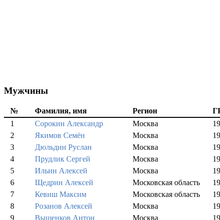
Мужчины
№
Фамилия, имя
Регион
Г
1
Сорокин Александр
Москва
1
2
Якимов Семён
Москва
1
3
Дюльдин Руслан
Москва
1
4
Прудлик Сергей
Москва
1
5
Ильин Алексей
Москва
1
6
Щедрин Алексей
Московская область
1
7
Кевиш Максим
Московская область
1
8
Розанов Алексей
Москва
1
9
Вышенков Антон
Москва
1