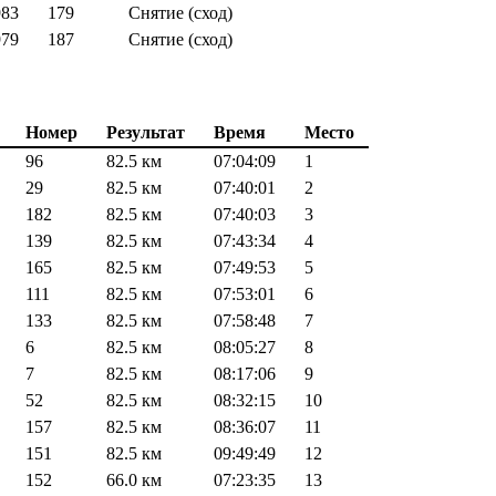
983
179
Снятие (сход)
979
187
Снятие (сход)
Номер
Результат
Время
Место
96
82.5 км
07:04:09
1
29
82.5 км
07:40:01
2
182
82.5 км
07:40:03
3
139
82.5 км
07:43:34
4
165
82.5 км
07:49:53
5
111
82.5 км
07:53:01
6
133
82.5 км
07:58:48
7
6
82.5 км
08:05:27
8
7
82.5 км
08:17:06
9
52
82.5 км
08:32:15
10
157
82.5 км
08:36:07
11
151
82.5 км
09:49:49
12
152
66.0 км
07:23:35
13