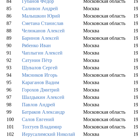
84
Губанов Фёдор
Московская область
1
85
Саливон Андрей
Москва
1
86
Малышкин Юрий
Московская область
1
87
Сметана Станислав
Московская область
1
88
Челюканов Алексей
Москва
1
89
Баринов Алексей
Московская область
1
90
Рябенко Иван
Москва
1
91
Чаплыгин Алексей
Москва
1
92
Сатунин Пётр
Москва
1
93
Шувалов Сергей
Москва
1
94
Мясников Игорь
Московская область
1
95
Караганов Вадим
Москва
1
96
Горохов Дмитрий
Москва
1
97
Шалдыкин Алексей
Москва
1
98
Павлов Андрей
Москва
1
99
Батраков Александр
Московская область
1
100
Салов Евгений
Московская область
1
101
Тохтуев Владимир
Московская область
1
102
Иерусалимский Николай
Москва
1