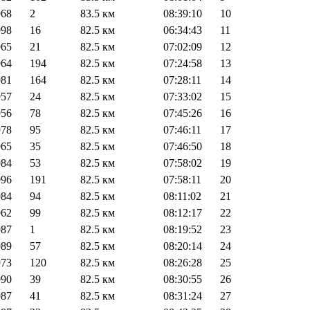
968
2
83.5 км
08:39:10
10
998
16
82.5 км
06:34:43
11
965
21
82.5 км
07:02:09
12
964
194
82.5 км
07:24:58
13
981
164
82.5 км
07:28:11
14
957
24
82.5 км
07:33:02
15
956
78
82.5 км
07:45:26
16
978
95
82.5 км
07:46:11
17
965
35
82.5 км
07:46:50
18
984
53
82.5 км
07:58:02
19
996
191
82.5 км
07:58:11
20
984
94
82.5 км
08:11:02
21
962
99
82.5 км
08:12:17
22
987
1
82.5 км
08:19:52
23
989
57
82.5 км
08:20:14
24
973
120
82.5 км
08:26:28
25
990
39
82.5 км
08:30:55
26
987
41
82.5 км
08:31:24
27