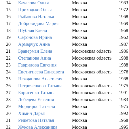
14
Качалова Ольга
Москва
1983
15
Приходько Ольга
Москва
1972
16
Рыбакова Наталья
Москва
1968
17
Добровидова Мария
Москва
1969
18
Шубная Елена
Москва
1968
19
Сафонова Ирина
Москва
1962
20
Армарчук Анна
Москва
1987
21
Браверман Елена
Московская область
1986
22
Степанова Анна
Московская область
1988
23
Гаврилова Евгения
Москва
1988
24
Евстигнеева Елизавета
Московская область
1976
25
Нежданова Анастасия
Москва
1988
26
Петроченкова Татьяна
Московская область
1975
27
Борисенко Татьяна
Московская область
1991
28
Лебедева Евгения
Московская область
1983
29
Мордирос Татьяна
Москва
1975
30
Химич Дарья
Москва
1992
31
Решетова Наталья
Москва
1968
32
Жукова Александра
Москва
1995