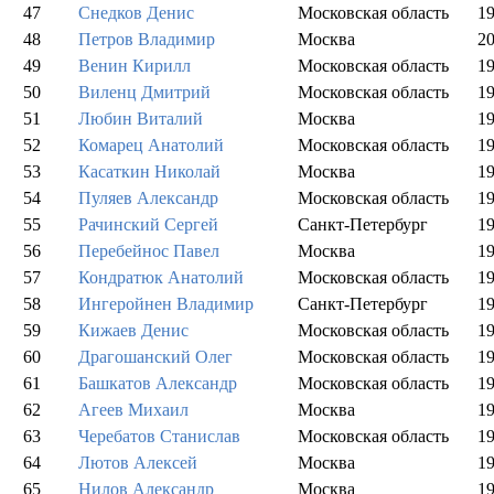
47
Снедков Денис
Московская область
1
48
Петров Владимир
Москва
2
49
Венин Кирилл
Московская область
1
50
Виленц Дмитрий
Московская область
1
51
Любин Виталий
Москва
1
52
Комарец Анатолий
Московская область
1
53
Касаткин Николай
Москва
1
54
Пуляев Александр
Московская область
1
55
Рачинский Сергей
Санкт-Петербург
1
56
Перебейнос Павел
Москва
1
57
Кондратюк Анатолий
Московская область
1
58
Ингеройнен Владимир
Санкт-Петербург
1
59
Кижаев Денис
Московская область
1
60
Драгошанский Олег
Московская область
1
61
Башкатов Александр
Московская область
1
62
Агеев Михаил
Москва
1
63
Черебатов Станислав
Московская область
1
64
Лютов Алексей
Москва
1
65
Нилов Александр
Москва
1