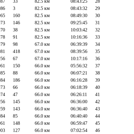
987
33
82.5 км
08:43:25
28
986
3
82.5 км
08:43:32
29
965
160
82.5 км
08:49:30
30
973
146
82.5 км
09:25:45
31
970
38
82.5 км
10:03:42
32
978
91
82.5 км
10:16:36
33
979
98
67.0 км
06:39:39
34
981
418
67.0 км
08:39:56
35
956
67
67.0 км
10:17:16
36
961
150
66.0 км
05:56:32
37
985
88
66.0 км
06:07:21
38
984
186
66.0 км
06:16:28
39
973
66
66.0 км
06:18:39
40
974
47
66.0 км
06:26:11
41
956
145
66.0 км
06:36:00
42
959
143
66.0 км
06:36:40
43
984
85
66.0 км
06:40:40
44
961
148
66.0 км
06:59:47
45
003
127
66.0 км
07:02:54
46