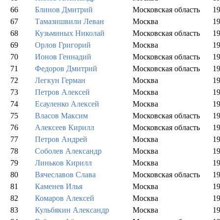
66
Блинов Дмитрий
Московская область
1
67
Тамазишвили Леван
Москва
1
68
Кузьминых Николай
Московская область
1
69
Орлов Григорий
Москва
1
70
Ионов Геннадий
Московская область
1
71
Федоров Дмитрий
Московская область
1
72
Легкун Герман
Москва
1
73
Петров Алексей
Москва
1
74
Есауленко Алексей
Москва
1
75
Власов Максим
Московская область
1
76
Алексеев Кирилл
Московская область
1
77
Петров Андрей
Москва
1
78
Соболев Александр
Москва
1
79
Линьков Кирилл
Москва
1
80
Вячеславов Слава
Московская область
1
81
Каменев Илья
Москва
1
82
Комаров Алексей
Москва
1
83
Кульбякин Александр
Москва
1