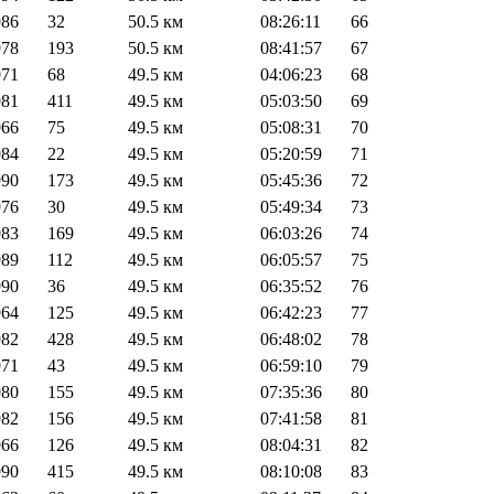
986
32
50.5 км
08:26:11
66
978
193
50.5 км
08:41:57
67
971
68
49.5 км
04:06:23
68
981
411
49.5 км
05:03:50
69
966
75
49.5 км
05:08:31
70
984
22
49.5 км
05:20:59
71
990
173
49.5 км
05:45:36
72
976
30
49.5 км
05:49:34
73
983
169
49.5 км
06:03:26
74
989
112
49.5 км
06:05:57
75
990
36
49.5 км
06:35:52
76
964
125
49.5 км
06:42:23
77
982
428
49.5 км
06:48:02
78
971
43
49.5 км
06:59:10
79
980
155
49.5 км
07:35:36
80
982
156
49.5 км
07:41:58
81
966
126
49.5 км
08:04:31
82
990
415
49.5 км
08:10:08
83