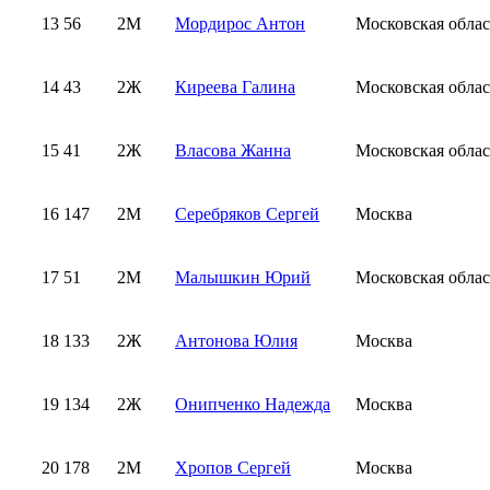
13
56
2М
Мордирос Антон
Московская облас
14
43
2Ж
Киреева Галина
Московская облас
15
41
2Ж
Власова Жанна
Московская облас
16
147
2М
Серебряков Сергей
Москва
17
51
2М
Малышкин Юрий
Московская облас
18
133
2Ж
Антонова Юлия
Москва
19
134
2Ж
Онипченко Надежда
Москва
20
178
2М
Хропов Сергей
Москва