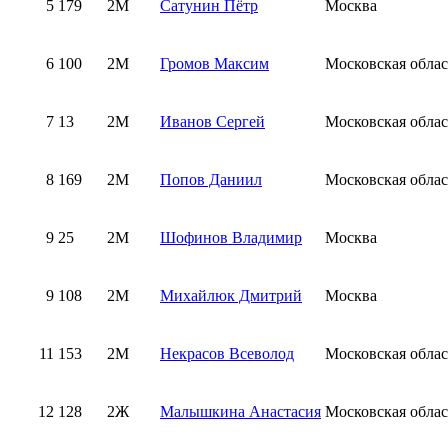
5
179
2М
Сатунин Пётр
Москва
6
100
2М
Громов Максим
Московская облас
7
13
2М
Иванов Сергей
Московская облас
8
169
2М
Попов Даниил
Московская облас
9
25
2М
Шофинов Владимир
Москва
9
108
2М
Михайлюк Дмитрий
Москва
11
153
2М
Некрасов Всеволод
Московская облас
12
128
2Ж
Малышкина Анастасия
Московская облас