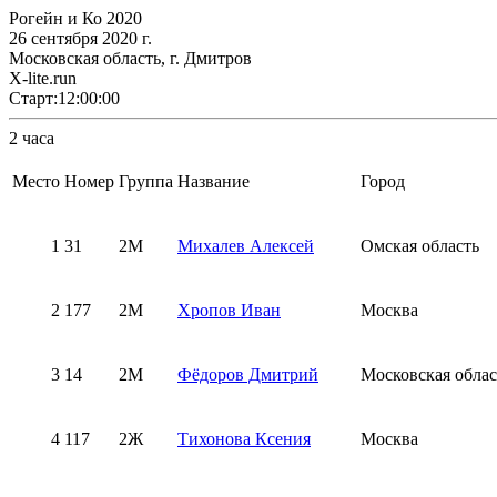
Рогейн и Ко 2020
26 сентября 2020 г.
Московская область, г. Дмитров
X-lite.run
Старт:12:00:00
2 часа
Место
Номер
Группа
Название
Город
1
31
2М
Михалев Алексей
Омская область
2
177
2М
Хропов Иван
Москва
3
14
2М
Фёдоров Дмитрий
Московская облас
4
117
2Ж
Тихонова Ксения
Москва