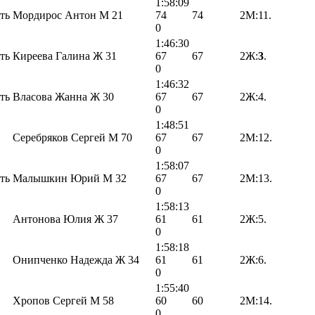
1:58:09
ть
Мордирос Антон М 21
74
74
2М:11.
0
1:46:30
ть
Киреева Галина Ж 31
67
67
2Ж:
3
.
0
1:46:32
ть
Власова Жанна Ж 30
67
67
2Ж:4.
0
1:48:51
Серебряков Сергей М 70
67
67
2М:12.
0
1:58:07
ть
Малышкин Юрий М 32
67
67
2М:13.
0
1:58:13
Антонова Юлия Ж 37
61
61
2Ж:5.
0
1:58:18
Онипченко Надежда Ж 34
61
61
2Ж:6.
0
1:55:40
Хропов Сергей М 58
60
60
2М:14.
0