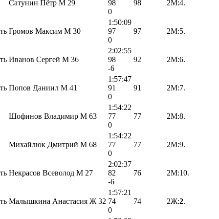
Сатунин Пётр М 29
98
98
2М:4.
0
1:50:09
ть
Громов Максим М 30
97
97
2М:5.
0
2:02:55
ть
Иванов Сергей М 36
98
92
2М:6.
-6
1:57:47
ть
Попов Даниил М 41
91
91
2М:7.
0
1:54:22
Шофинов Владимир М 63
77
77
2М:8.
0
1:54:22
Михайлюк Дмитрий М 68
77
77
2М:9.
0
2:02:37
ть
Некрасов Всеволод М 27
82
76
2М:10.
-6
1:57:21
ть
Малышкина Анастасия Ж 32
74
74
2Ж:
2
.
0