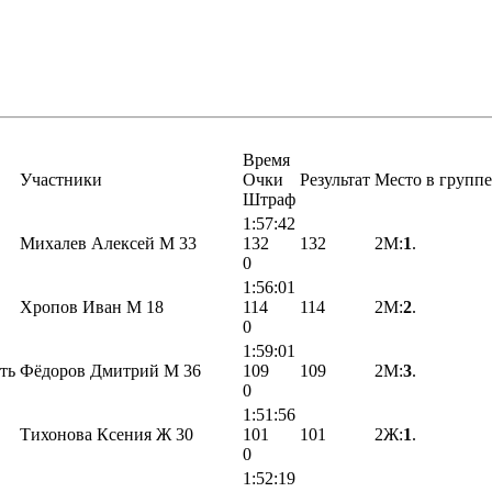
Время
Участники
Очки
Результат
Место в группе
Штраф
1:57:42
Михалев Алексей М 33
132
132
2М:
1
.
0
1:56:01
Хропов Иван М 18
114
114
2М:
2
.
0
1:59:01
ть
Фёдоров Дмитрий М 36
109
109
2М:
3
.
0
1:51:56
Тихонова Ксения Ж 30
101
101
2Ж:
1
.
0
1:52:19