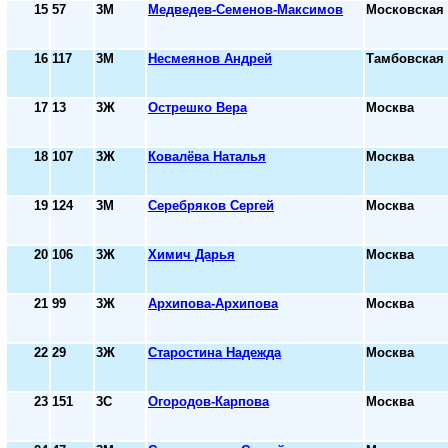
15
57
3М
Медведев-Семенов-Максимов
Московская 
16
117
3М
Несмеянов Андрей
Тамбовская 
17
13
3Ж
Острешко Вера
Москва
18
107
3Ж
Ковалёва Наталья
Москва
19
124
3М
Серебряков Сергей
Москва
20
106
3Ж
Химич Дарья
Москва
21
99
3Ж
Архипова-Архипова
Москва
22
29
3Ж
Старостина Надежда
Москва
23
151
3С
Огородов-Карпова
Москва