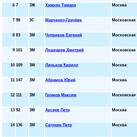
6
7
3Ж
Хижняк Тамара
Москва
7
98
3С
Марченко-Грачёва
Московская 
8
83
3М
Чуприков Евгений
Московская 
9
101
3М
Лошкарев Дмитрий
Московская 
10
109
3М
Линьков Кирилл
Москва
11
147
3М
Абрамов Юрий
Москва
12
111
3М
Громов Максим
Московская 
13
92
3М
Арсеев Петр
Москва
14
136
3М
Сатунин Петр
Москва