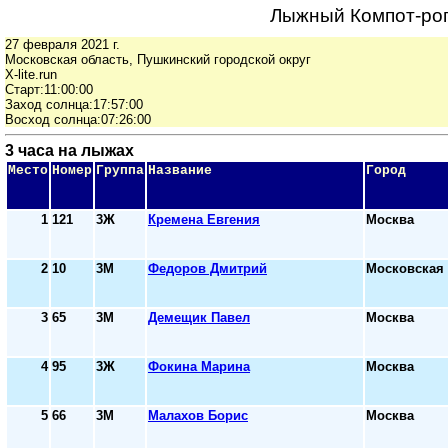
Лыжный Компот-рог
27 февраля 2021 г.
Московская область, Пушкинский городской округ
X-lite.run
Старт:11:00:00
Заход солнца:17:57:00
Восход солнца:07:26:00
3 часа на лыжах
Место
Номер
Группа
Название
Город
1
121
3Ж
Кремена Евгения
Москва
2
10
3М
Федоров Дмитрий
Московская 
3
65
3М
Демещик Павел
Москва
4
95
3Ж
Фокина Марина
Москва
5
66
3М
Малахов Борис
Москва