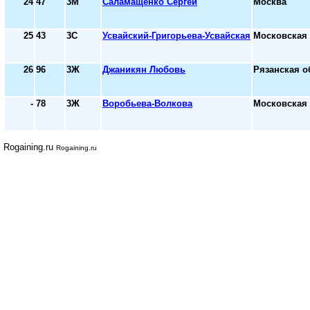
24
47
3М
Саламащенко Сергей
Москва
25
43
3С
Усвайский-Григорьева-Усвайская
Московская 
26
96
3Ж
Джаникян Любовь
Рязанская о
-
78
3Ж
Воробьева-Волкова
Московская 
Rogaining.ru
Rogaining.ru