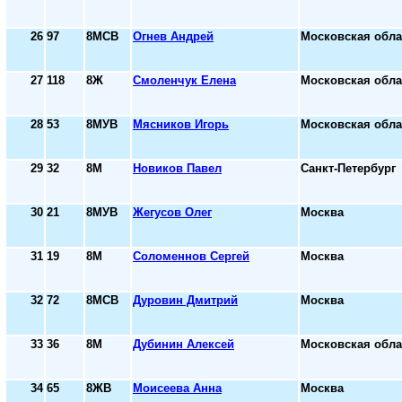
26
97
8МСВ
Огнев Андрей
Московская обла
27
118
8Ж
Смоленчук Елена
Московская обла
28
53
8МУВ
Мясников Игорь
Московская обла
29
32
8М
Новиков Павел
Санкт-Петербург
30
21
8МУВ
Жегусов Олег
Москва
31
19
8М
Соломеннов Сергей
Москва
32
72
8МСВ
Дуровин Дмитрий
Москва
33
36
8М
Дубинин Алексей
Московская обла
34
65
8ЖВ
Моисеева Анна
Москва