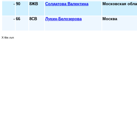
-
90
8ЖВ
Солдатова Валентина
Московская обла
-
66
8СВ
Лукин-Белозерова
Москва
X-lite.run