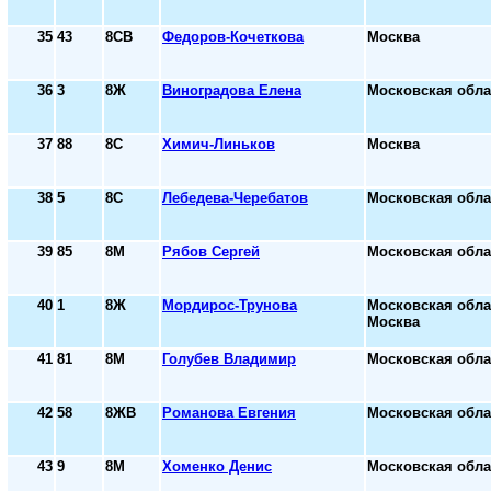
35
43
8СВ
Федоров-Кочеткова
Москва
36
3
8Ж
Виноградова Елена
Московская обла
37
88
8С
Химич-Линьков
Москва
38
5
8С
Лебедева-Черебатов
Московская обла
39
85
8М
Рябов Сергей
Московская обла
40
1
8Ж
Мордирос-Трунова
Московская обла
Москва
41
81
8М
Голубев Владимир
Московская обла
42
58
8ЖВ
Романова Евгения
Московская обла
43
9
8М
Хоменко Денис
Московская обла