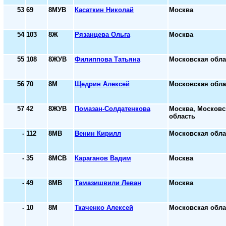
53
69
8МУВ
Касаткин Николай
Москва
54
103
8Ж
Рязанцева Ольга
Москва
55
108
8ЖУВ
Филиппова Татьяна
Московская обла
56
70
8М
Щедрин Алексей
Московская обла
57
42
8ЖУВ
Помазан-Солдатенкова
Москва, Московс
область
-
112
8МВ
Венин Кирилл
Московская обла
-
35
8МСВ
Караганов Вадим
Москва
-
49
8МВ
Тамазишвили Леван
Москва
-
10
8М
Ткаченко Алексей
Московская обла