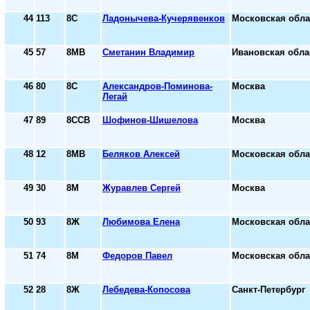
44
113
8С
Ладонычева-Кучерявенков
Московская обла
45
57
8МВ
Сметанин Владимир
Ивановская обла
46
80
8С
Александров-Поминова-
Москва
Легай
47
89
8ССВ
Шофинов-Шишелова
Москва
48
12
8МВ
Беляков Алексей
Московская обла
49
30
8М
Журавлев Сергей
Москва
50
93
8Ж
Любимова Елена
Московская обла
51
74
8М
Федоров Павел
Московская обла
52
28
8Ж
Лебедева-Копосова
Санкт-Петербург