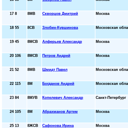
17
8
8МВ
Скворцов Дмитрий
Москва
18
55
8СВ
Злобин-Кувшинова
Московская обла
19
45
8МСВ
Алферьев Александр
Москва
20
106
8МСВ
Петров Андрей
Москва
21
52
8МВ
Шмидт Павел
Московская обла
22
115
8М
Богданов Андрей
Московская обла
23
84
8МУВ
Копелевич Александр
Санкт-Петербург
24
105
8М
Абрахманов Артем
Москва
25
13
8ЖСВ
Сафонова Ирина
Москва