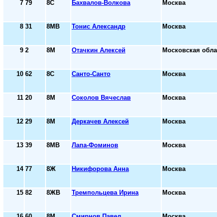
7
79
8С
Бахвалов-Волкова
Москва
8
31
8МВ
Тонис Александр
Москва
9
2
8М
Отачкин Алексей
Московская обла
10
62
8С
Санто-Санто
Москва
11
20
8М
Соколов Вячеслав
Москва
12
29
8М
Деркачев Алексей
Москва
13
39
8МВ
Лапа-Фоминов
Москва
14
77
8Ж
Никифорова Анна
Москва
15
82
8ЖВ
Тремпольцева Ирина
Москва
16
60
8М
Смирнов Павел
Москва