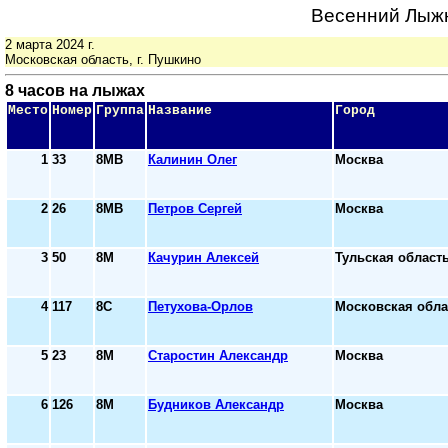
Весенний Лыжн
2 марта 2024 г.
Московская область, г. Пушкино
8 часов на лыжах
Место
Номер
Группа
Название
Город
1
33
8МВ
Калинин Олег
Москва
2
26
8МВ
Петров Сергей
Москва
3
50
8М
Качурин Алексей
Тульская област
4
117
8С
Петухова-Орлов
Московская обла
5
23
8М
Старостин Александр
Москва
6
126
8М
Будников Александр
Москва