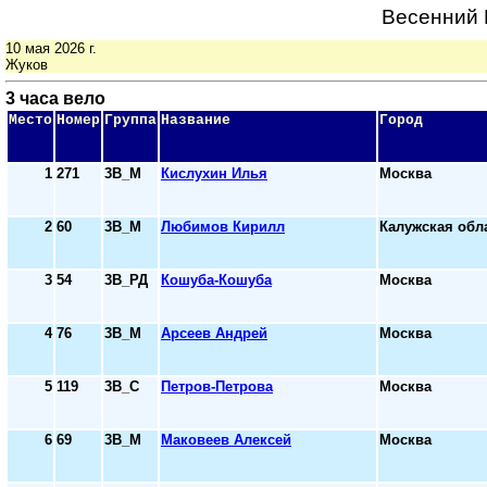
Весенний 
10 мая 2026 г.
Жуков
3 часа вело
Место
Номер
Группа
Название
Город
1
271
3В_М
Кислухин Илья
Москва
2
60
3В_М
Любимов Кирилл
Калужская обл
3
54
3В_РД
Кошуба-Кошуба
Москва
4
76
3В_М
Арсеев Андрей
Москва
5
119
3В_С
Петров-Петрова
Москва
6
69
3В_М
Маковеев Алексей
Москва