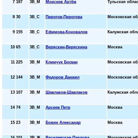
7
187
3В_М
Моисеев Артём
Тульская обла
8
30
3В_С
Пирогов-Пирогова
Московская об
9
155
3В_С
Ефимова-Коновалов
Калужская обл
10
65
3В_С
Веряскин-Веряскина
Москва
11
225
3В_М
Климчук Богдан
Московская об
12
144
3В_М
Федоров Даниил
Московская об
13
107
3В_М
Шавлаков-Шавлаков
Калужская обл
14
74
3В_М
Арсеев Петр
Москва
15
23
3В_М
Бовин Александр
Москва
16
101
3В_Ж
Василевская-Павлова
Московская об