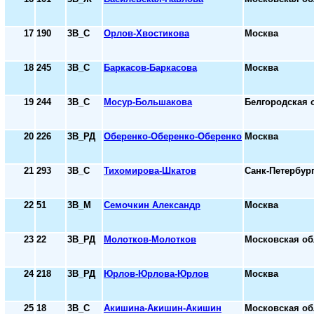
17
190
3В_С
Орлов-Хвостикова
Москва
18
245
3В_С
Баркасов-Баркасова
Москва
19
244
3В_С
Мосур-Большакова
Белгородская 
20
226
3В_РД
Оберенко-Оберенко-Оберенко
Москва
21
293
3В_С
Тихомирова-Шкатов
Санк-Петербург
22
51
3В_М
Семочкин Александр
Москва
23
22
3В_РД
Молотков-Молотков
Московская об
24
218
3В_РД
Юрлов-Юрлова-Юрлов
Москва
25
18
3В_С
Акишина-Акишин-Акишин
Московская об