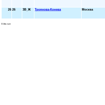
26
26
3В_Ж
Троянова-Конева
Москва
X-lite.run